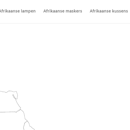
Afrikaanse lampen
Afrikaanse maskers
Afrikaanse kussens
Afrikaanse woonaccessoires
Afrika is een land met vele 
is een stijl die je eigenlijk 
liefhebbers brengen deze stij
met speciale kleuren en mat
vaak houten meubels en wor
Ook dierenprints op bijvoorb
stijl. Daarnaast zijn er vele
aan de Afrikaanse woonstijl