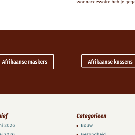
woonaccessoire heb je gegar
Afrikaanse maskers
Afrikaanse kussens
hief
Categorieen
ni 2026
Bouw
ei 2026
Gezondheid