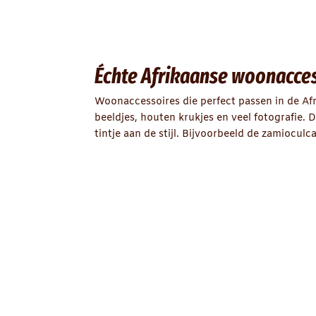
Échte Afrikaanse woonacce
Woonaccessoires die perfect passen in de A
beeldjes, houten krukjes en veel fotografie.
tintje aan de stijl. Bijvoorbeeld de zamioculca
Maak je woonstijl af met accessoires
Accessoires zijn een erg belangrijk onderdeel