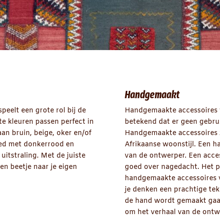
Handgemaakt
speelt een grote rol bij de
Handgemaakte accessoires 
hte kleuren passen perfect in
betekend dat er geen gebru
aan bruin, beige, oker en/of
Handgemaakte accessoires zi
oed met donkerrood en
Afrikaanse woonstijl. Een h
itstraling. Met de juiste
van de ontwerper. Een acce
en beetje naar je eigen
goed over nagedacht. Het pr
handgemaakte accessoires v
je denken een prachtige te
de hand wordt gemaakt gaat
om het verhaal van de ont