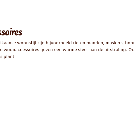
ssoires
frikaanse woonstijl zijn bijvoorbeeld rieten manden, maskers,
 De woonaccessoires geven een warme sfeer aan de uitstraling. Oo
s plant!
 in de Afrikaanse woonstijl. Ze maken de hele inrichting af! De 