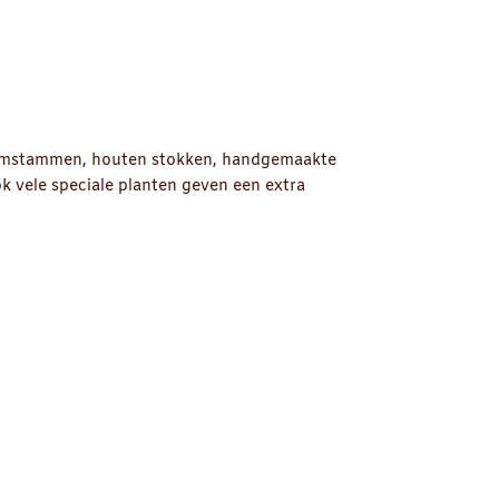
 boomstammen, houten stokken, handgemaakte
k vele speciale planten geven een extra
Afrikaanse accessoires zijn vaak handgemaakt