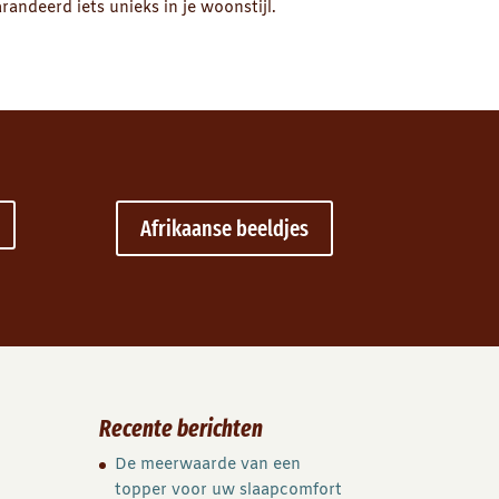
andeerd iets unieks in je woonstijl.
Afrikaanse beeldjes
Recente berichten
De meerwaarde van een
topper voor uw slaapcomfort