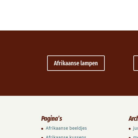
Afrikaanse lampen
Pagina’s
Arc
Afrikaanse beeldjes
ju
Afrikaanse kussens
m