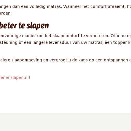
angen dan een volledig matras. Wanneer het comfort afneemt, h
orden.
eter te slapen
 eenvoudige manier om het slaapcomfort te verbeteren. Of u nu o
rsteuning of een langere levensduur van uw matras, een topper 
belere slaapomgeving en vergroot u de kans op een ontspannen 
enenslapen.nl
!