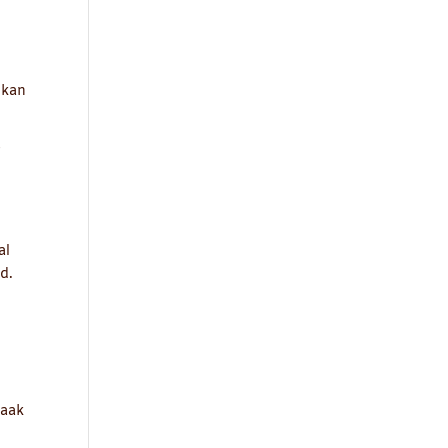
 kan
r
al
d.
vaak